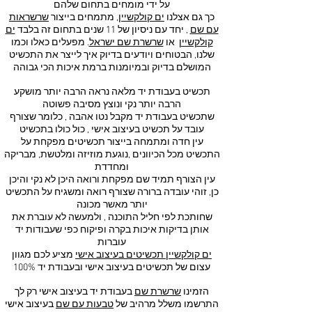
על ידי מומחים בתחום שלהם
כך גם אצלנו
ים קולקשיין
, מתמחים בייצור
שרשראות
עם שם
, יחד עם ניסיון של 11 שנים בתחום זה בלבד
ים
קולקשיין
או
שרשרת שם ישראל
. מפעלים כאלו וכמו
שלנו,
הבטוחים ויודעים בדיוק איך לייצר את התכשיט
המושלם בדיוק ובמיומנות ברמת איכות הכי גבוהה
תכשיט בעבודת יד מלאה נראה הרבה יותר מושקע
הרבה יותר נקי ונוצץ מסיבה פשוטה
שתכשיט בעבודת יד מקבל נטו אהבה , כלומר שצורף
עובד על תכשיט בעיצוב אישי , כול כולו בתכשיט
עין חדה ומתמחה בייצור תכשיטים מפקחת על
התכשיט מכל הכיוונים ,נוגעת מוזיזה ומלטשת, מבריקה
ומחדדת
עין הצורף תמיד שם מפקחת ורואה היכן לא נקי והיכן
כן, זוהי עובדה ברורה שצורף רואה ומשגיח על התכשיט
יותר מאשר מכונה
שחותכת לפי חליל התוכנה , ולמעשה לא עוברת את
אותן בדיקות איכות בקרה ופיקוח כפי שעבודות יד
עוברות
ים קולקשיין תכשיטים בעיצוב אישי
מציע לכם מגוון
עצום של תכשיטים בעיצוב אישי ובעבודת יד 100%
הזמינו
שרשרת שם
בעבודת יד בעיצוב אישי רק לך
התרשמו משלל מרהיב של
טבעות עם שם
בעיצוב אישי