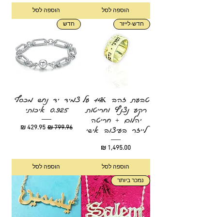
הוספה לסל
הוספה לסל
חדש-לייזר
חדש
טבעת זהב 14K על
צמיד יד נחש מכסף
רקע נצנץ וחריטות
0.925 איכותי
יהלום + חריטה
מחיר רגיל
מחיר מבצע
לייזר בעיצוב אישי
מחיר
הוספה לסל
הוספה לסל
נמכר ביותר