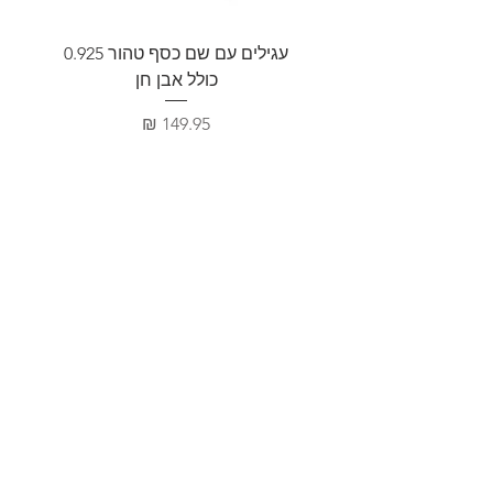
עגילים עם שם כסף טהור 0.925
שרשר
כולל אבן חן
מחיר
מ