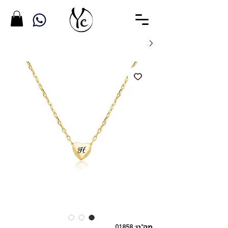
מק"ט: 01858