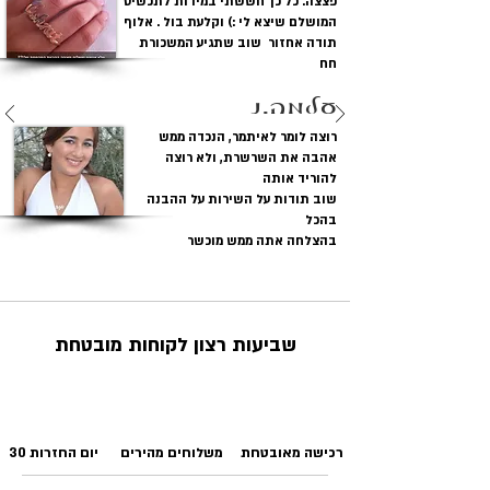
פצצה. כל כך חששתי במידות לתכשיט
35 -40 - 45 - ס"מ
המושלם שיצא לי :) וקלעת בול . אלוף
תודה אחזור שוב שתגיע המשכורת
גופן:
גסיקה סטייל
חח
עלמה.נ
מידת הלב תליון: קטן.
גובה:(מהלולאה עד
לשפיץ): 1 ס"מ
רוצה לומר לאיתמר, הנכדה ממש
רוחב:(לולאה
אהבה את השרשרת, ולא רוצה
ללולאה): 0.8
להוריד אותה
שוב תודות על השירות על ההבנה
בהכל
בהצלחה אתה ממש מוכשר
שביעות רצון לקוחות מובטחת
רכישה מאובטחת
משלוחים מהירים
30 יום החזרות