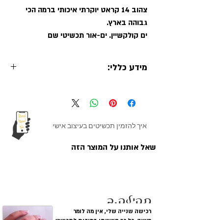
צהוב 14 קראט יוקרתי איכותי ברמה הכי
גבוהה בארץ.
ים קולקשיין. ים-אור תכשיטי שם
מידע כללי:
שרשרת אות זהב 14
ים קולקשיין
קראט צהוב או לבן
תכשיטים בעיצוב
אישי
איך להזמין תכשיטים בעיצוב אישי
מתכת:
שרשרת עם השם
עשויים מזהב
שאל אותנו על המוצר הזה
14 קראט כולל
חתימות
לקוחות מגיבים
עובי התליון:
0.42 מ"מ עובי
סטנדרט
תהילה.ב
רכישה שנייה שלי, אין מה לומר
אורך שרשראות וסוג:
שרשרת רולו נוצצת