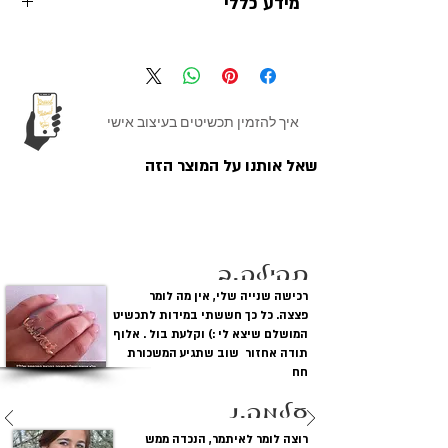
מידע כללי
שרשרת לב זהב 14
ים קולקשיין תכשיטי
קראט צהוב
שם בעיצוב אישי
מתכת:
שרשרת עם השם
איך להזמין תכשיטים בעיצוב אישי
עשויים מזהב
צהוב 14 קראט כולל
שאל אותנו על המוצר הזה
חתימות
לקוחות מגיבים
עובי התליון:
0.42 מ"מ עובי סטנדרט
אורך שרשראות
שרשרת רולו נוצצת
תהילה.ב
וסוג:
35 -40 - 45 ס"מ
רכישה שנייה שלי, אין מה לומר
פצצה. כל כך חששתי במידות לתכשיט
גופן:
SHELLY
המושלם שיצא לי :) וקלעת בול . אלוף
תודה אחזור שוב שתגיע המשכורת
מידת התליון:
קוטר לב : 20 מ"מ על 18
חח
מ"מ.
עלמה.נ
רוצה לומר לאיתמר, הנכדה ממש