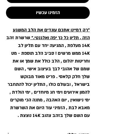
הזמינו עכשיו
"רק דמיינו אתכם עונדים את הלב המשגע
הזה , תליון כל כך יפה ואלגנטי."
שרשרת זהב
14K מעלפת , המגיעה יחד עם תליון לב
14K ממש מרשים ! סביב הלב תוספת - מט
וחריטות יהלום , הלב כולל את שמך או את
שמם של אהובי לבך בעיצוב אישי , השם
שלך חלק קלאסי . פריט מאוד מבוקש
בישראל , ובעולם כולו , התליון יכול להתחבר
להמון אירועים וימי חג מיוחדים , ימי הולדת ,
ימי נישואין , יום האהבה , מתנה הכי מוקרים
מאבא לבת , הזמיני עוד היום את השרשרת
עם השם שלך בזהב צהוב 14K נוצצת .