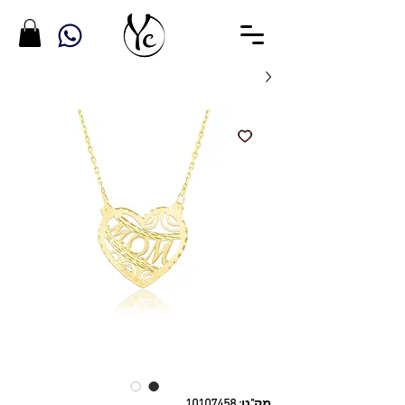
מק"ט: 10107458