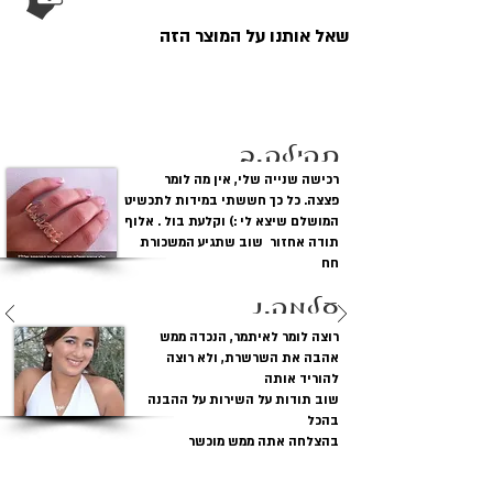
עובי התליון:
0.82 מ"מ עובי כפול
שאל אותנו על המוצר הזה
אורך
שרשרת רולו
לקוחות מגיבים
שרשראות וסוג:
35 -40 - 45 - 50 - 55 ס"מ
גופן:
גודמן בלון - על רקע מט
תהילה.ב
וחריטות יהלום.
רכישה שנייה שלי, אין מה לומר
פצצה. כל כך חששתי במידות לתכשיט
מידת התליון:
אורך ---- : 3.0 עד 4.0 ס"מ
המושלם שיצא לי :) וקלעת בול . אלוף
גובה | : 1.5 -1.7 ס"מ
תודה אחזור שוב שתגיע המשכורת
חח
עלמה.נ
רוצה לומר לאיתמר, הנכדה ממש
אהבה את השרשרת, ולא רוצה
להוריד אותה
שוב תודות על השירות על ההבנה
בהכל
בהצלחה אתה ממש מוכשר