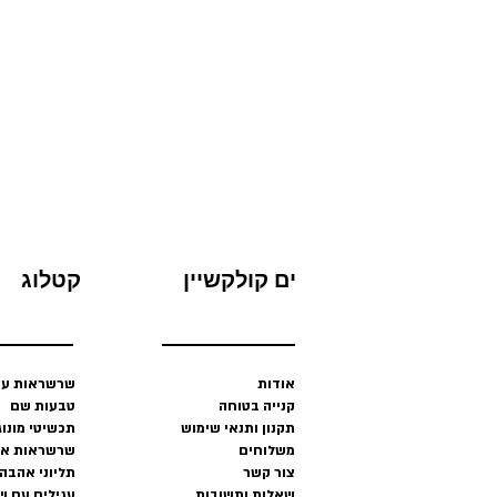
ים קולקשיין
קטלוג
אודות
שרשראות עם
קנייה בטוחה
טבעות שם
תקנון ותנאי שימוש
תכשיטי מונו
משלוחים
שרשראות אינ
צור קשר
תליוני אהבה
שאלות ותשובות
עגילים עם ש