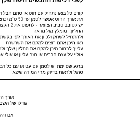
לפני רכישת התכשיט היפה שלך
קודם כל בואו נתחיל עם חוט או סתם חבל ד
(את אורך החוט אפשר לסמן עד 50 ס"מ (כחצי מטר
יש לסובב סביב הצוואר -
לתפוס את 2 הקצוות בידיים כלפי מטה
התליון) מומלץ מול מראה
ולהתחיל לשחק ולכוון את האורך לפי בקשת
ראו היכן אתם רוצים למקם את השרשרת
עלייך לבחור היכן למקם את התליון שלך ולה
אוליי על עצם הבריח או חזה עליון או אולי 
ברגע שסיימת יש לסמן עם עט או עם כל דב
סרגל ולראות בדיוק מהי המידה שיצא
אורך הש
(גודלו של השם א
: אם וה