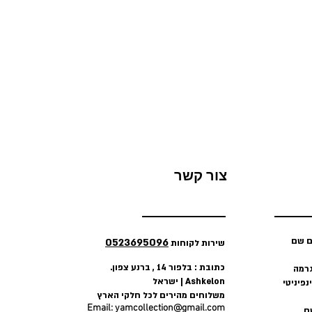
צור קשר
 שם
0523695096
שירות לקוחות
כתובת : בלפור 14 , ברנע צפון
.
גרמה
ישראל | Ashkelon
פיניטי
משלוחים מהירים לכל חלקי הארץ
Email:
yamcollection@gmail.com
ם