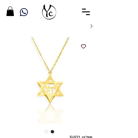
מק"ט: 54521