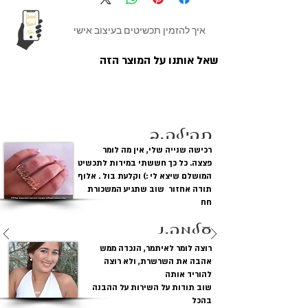
11319
מק"ט
איך להזמין תכשיטים בעיצוב אישי
תנכ"י
גופן
שאל אותנו על המוצר הזה
זהב צהוב 14 קראט הכולל
מתכת
חתימה על השרשרת
לקוחות מגיבים
וחתימה מאוחרי התליון
שרשרת שם מגן דוד
סטייל
תהילה.ב
רכישה שנייה שלי, אין מה לומר
35-40-45 ס"מ
אורכי
פצצה. כל כך חששתי במידות לתכשיט
שרשראות
המושלם שיצא לי :) וקלעת בול . אלוף
תודה אחזור שוב שתגיע המשכורת
חח
0.45 ( מ"מ (סטנדרט
עובי התליון
עולמי
עלמה.נ
רוצה לומר לאיתמר, הנכדה ממש
22 מ"מ - 22 מ"מ
מידות התליון
אהבה את השרשרת, ולא רוצה
או
להוריד אותה
2.2 - 2.2 ס"מ
שוב תודות על השירות על ההבנה
בהכל