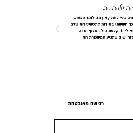
ילה.ב
רכישה שנייה שלי, אין מה לומר פצצה.
כך חששתי במידות לתכשיט המושלם
 לי :) וקלעת בול . אלוף תודה
ור שוב שתגיע המשכורת חח
רכישה מאובטחת