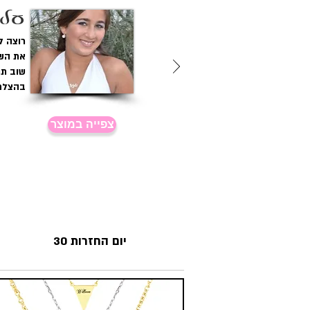
עלמ
רוצה ל
את השר
שוב תו
בהצלח
צפייה במוצר
30 יום החזרות