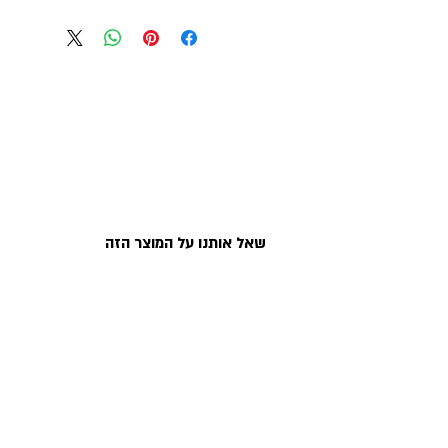
ים קולקשיין
שרשרת
מתכת:
כסף טהור 
עובי:
0.95 מ"מ
סוג שרשרת :
BOX בוקס קופסאות
לא כמו
אורך שרשרת:
35 עד 45 ס"מ
שאל אותנו על המוצר הזה