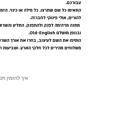
עבורכם.
 עם שם ולב
התאימו כל שם שתרצו. כל מילה או כינוי. הזמ
להורים, אולי פינוקי לחבר\ה.
0.925
ובגופן מושלם Old-English.
הוסיפו את השם לעיצוב, בחרו את אורך השרש
משלוחים מהירים לכל חלקי הארץ. ושביעות רצ
 בתמונה
איך להזמין תכשיטים בעיצוב אישי
לקוחות מגיבים