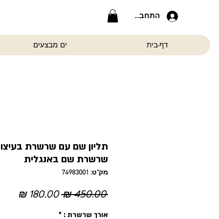
התחברות
דף-בית
ים מבצעים
תליון שם עם שרשרת בעיצוב
שרשרת שם באנגלית
מק"ט: 74983001
מחיר
מחיר
 ‏450.00 ‏₪ 
רגיל
מבצ
אורך שרשרת :
*