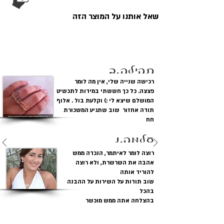
אורך בר: 3.6 ס"מ
:מידות בר מלבן
שאל אותנו על המוצר הזה
גובה: 1.2 ס"מ
עובי התליון: 0.43
לקוחות מגיבים
מ"מ
35 -40 - 45 - 50
: אורכי שרשראות
תהילה.ב
ס"מ
רכישה שנייה שלי, אין מה לומר
פצצה. כל כך חששתי במידות לתכשיט
המושלם שיצא לי :) וקלעת בול . אלוף
תודה אחזור שוב שתגיע המשכורת
חח
עלמה.נ
רוצה לומר לאיתמר, הנכדה ממש
אהבה את השרשרת, ולא רוצה
להוריד אותה
שוב תודות על השירות על ההבנה
בהכל
בהצלחה אתה ממש מוכשר