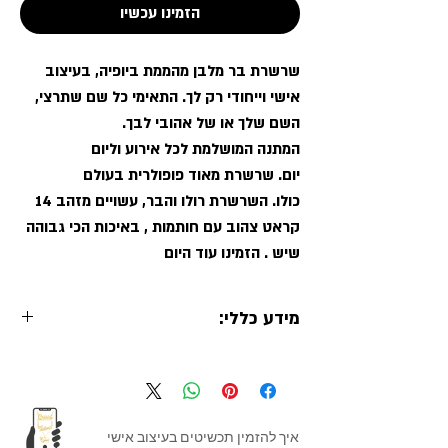
הזמינו עכשיו
שרשרת בר מלבן מהממת ביופיה, בעיצוב
אישי וייחודי רק לך. התאימי כל שם שתרצי,
השם שלך או של אהובי לבך.
המתנה המושלמת לכל אירוע וליום
יום. שרשרת מאוד פופולרית בעולם
כולו. השרשרת רולו והבר, עשויים מזהב 14
קראט צהוב עם חותמות , באיכות הכי גבוהה
שיש . הזמינו עוד היום
מידע כללי:
BAR-1
:מקט
זהב 14 קראט צהוב
:מתכת
כולל חותמות
איך להזמין תכשיטים בעיצוב אישי