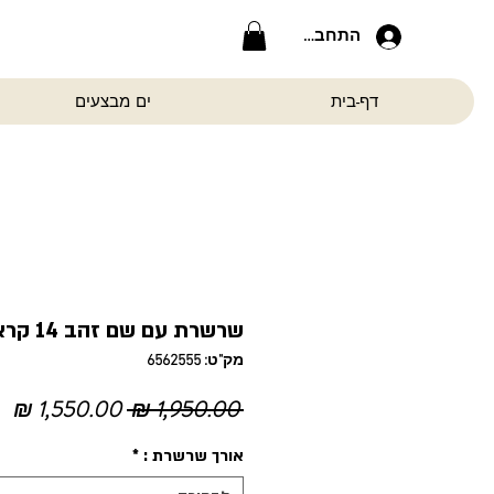
התחברות
דף-בית
ים מבצעים
שרשרת עם שם זהב 14 קראט בעיצוב אישי
מק"ט: 6562555
מחיר
מח
 ‏1,950.00 ‏₪ 
רגיל
מ
אורך שרשרת :
*