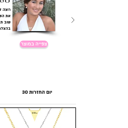
עלמ
רוצה ל
את השר
שוב תו
בהצלח
צפייה במוצר
30 יום החזרות