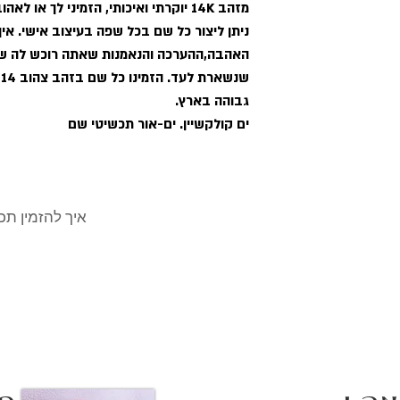
קשיין תכשיטים
מזהב 14K יוקרתי ואיכותי, הזמיני לך א
ב אישי
ניתן ליצור כל שם בכל שפה בעיצוב אישי. אין
האהבה,ההערכה והנאמנות שאתה רוכש לה שכ
 עם השם עשויים
ש
גבוהה בארץ.
ים קולקשיין. ים-אור תכשיטי שם
רולו נוצצת
איך להזמין תכשיטים בעיצוב אישי
ראדשו סקס והעיר
ה
לקוחות מגיבים
3 עד 4.0 ס"מ
 ס"מ