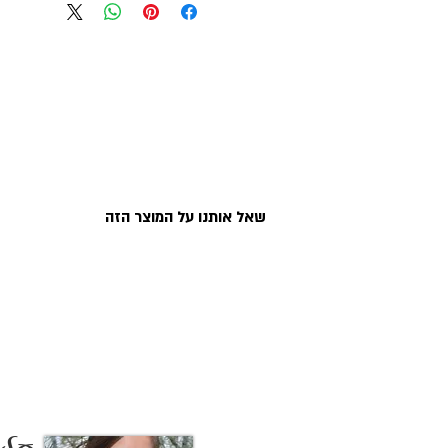
שרשרת שם זהב 14 קראט
ים קול
צהוב
בעיצו
מתכת:
שרשרת
מזהב
צהוב 14 קראט כולל חתימות
עובי התליון:
0.42 מ"מ עובי סטנדרט
אורך שרשראות וסוג:
שרשרת 
35 -40 - 45 - ס"מ
שאל אותנו על המוצר הזה
גופן:
קארי ב
הגדול
מידת התליון:
אורך ---- : .0
גובה | : 1.4 -1.1