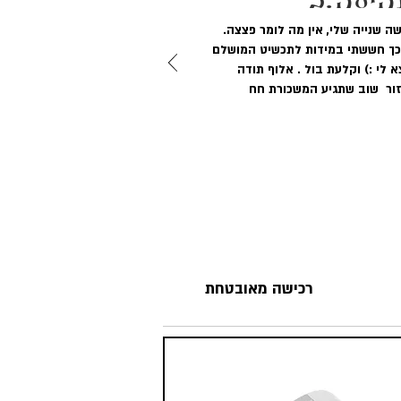
ילה.ב
רכישה שנייה שלי, אין מה לומר פצצה.
כך חששתי במידות לתכשיט המושלם
 לי :) וקלעת בול . אלוף תודה
ור שוב שתגיע המשכורת חח
רכישה מאובטחת