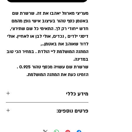
מעריצי מארוול יאהבו את זה. שרשרת שם
באטמן כסף טהור בעיצוב אישי גופן מהמם
חדש ייחודי רק לך. התאימי כל שם שתירצי,
דיסני ילדים , נכדים, אולי לבן או לאחיין. אולי
לדוד שאוהב את באטמן..,
המתנה המושלמת ליי הולדת . במחיר הכי טוב
במדינה.
שרשרת שם עשויה מכסף טהור 0.925 .
הזמינו כעת את המתנה המושלמת.
מידע כללי
ים קולקשיין
מותג
פרטים נוספים:
BAT-M1
מק"ט
אות גדולה (Capital) כול האותיות קפיטל