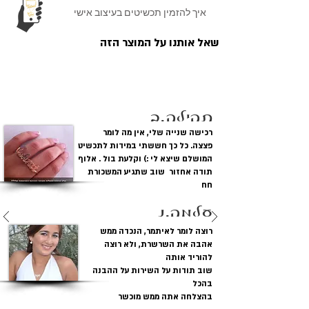
מתכת:
כסף טהור 0.925
איך להזמין תכשיטים בעיצוב אישי
מצופה זהב 18K
שאל אותנו על המוצר הזה
עובי התליון:
0.82 מ"מ עובי כפול
לקוחות מגיבים
אורך שרשראות
שרשרת רולו נוצצת
וסוג:
35 -40 - 45 - 50 -
ס"מ
תהילה.ב
רכישה שנייה שלי, אין מה לומר
גופן:
SHELLY
פצצה. כל כך חששתי במידות לתכשיט
המושלם שיצא לי :) וקלעת בול . אלוף
מידת התליון:
קוטר של חצי שקל. 20
תודה אחזור שוב שתגיע המשכורת
מ"מ.
חח
עלמה.נ
רוצה לומר לאיתמר, הנכדה ממש
אהבה את השרשרת, ולא רוצה
להוריד אותה
שוב תודות על השירות על ההבנה
בהכל
בהצלחה אתה ממש מוכשר