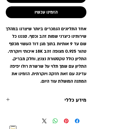
הזמינו עכשיו
אחד התליונים הנמכרים ביותר שיצרנו במהלך
שירותינו כיצרני שמות זהב וכסף. סגננו כל
שם עד 9 אותיות בתוך מגן דוד העשוי מכסף
טהור 0.925 מצופה זהב 18K איכותי ויוקרתי.
התליון כולל טקסטורת נצנץ, וחלק מבריק.
התליון עם שמך תלוי על שרשרת רולו יפיפה
עדינה עם זאת חזקה ויוקרתית. הזמינו את
המתנה המושלת עוד היום.
מידע כללי
שרשרת שם מגן דוד
ים קולקשיין תכשיטי
ציפוי זהב 18 K
שם בעיצוב אישי