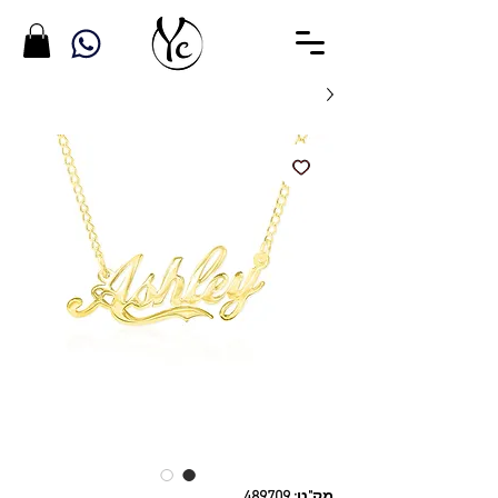
מק"ט: 489709