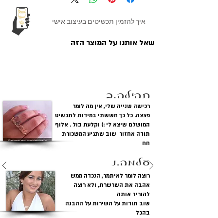
מתכת:
כסף טהור 0.925 מצופה
איך להזמין תכשיטים בעיצוב אישי
זהב 18K
שאל אותנו על המוצר הזה
עובי התליון:
0.92 מ"מ עובי כפול
לקוחות מגיבים
אורך שרשראות
שרשרת רולו נוצצת
וסוג:
35 -40 - 45 - 50 -ס"מ
תהילה.ב
גופן:
COCA COLA
רכישה שנייה שלי, אין מה לומר
פצצה. כל כך חששתי במידות לתכשיט
מידת התליון:
אורך ---- : 3.0 עד 4.0
המושלם שיצא לי :) וקלעת בול . אלוף
ס"מ
תודה אחזור שוב שתגיע המשכורת
גובה | : 1.5 -1.3 ס"מ
חח
עלמה.נ
רוצה לומר לאיתמר, הנכדה ממש
אהבה את השרשרת, ולא רוצה
להוריד אותה
שוב תודות על השירות על ההבנה
בהכל