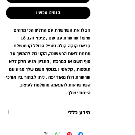
הזמינו עכשיו
קבלו את השרשרת עם התליון הכי מדהים
שיש !
שרשרת עם שם
, ציפוי זהב 18
קראט קוקה קולה סטייל הכולל קו מושלם
מתחת לאות הראשונה, הקו יכול להמשך עד
סוף השם או במרכזו , התליון מגיע חלק ללא
תוספות , קלאסי ! בנוסף השם שלך מגיע עם
שרשרת רולו מאוד יפה , ניתן לבחור בין אורכי
השרשראות להתאמה מושלמת לעיצוב
הייחודי שלך .
מידע כללי
שרשרת שם ציפוי
ים קולקשיין תכשיטי
זהב 18 קראט
שם בעיצוב אישי